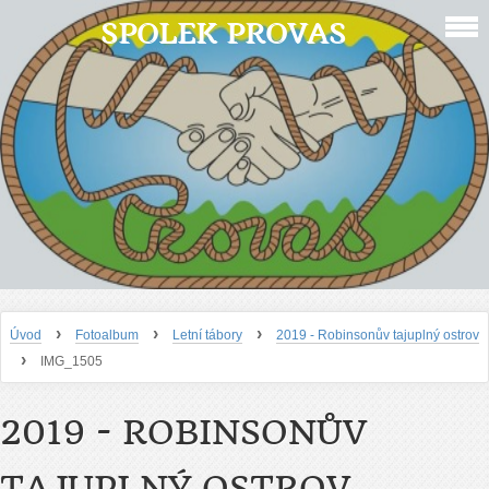
SPOLEK PROVAS
›
›
›
Úvod
Fotoalbum
Letní tábory
2019 - Robinsonův tajuplný ostrov
›
IMG_1505
2019 - ROBINSONŮV
TAJUPLNÝ OSTROV