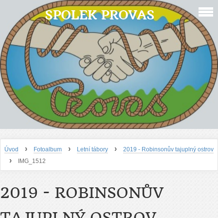
SPOLEK PROVAS
›
›
›
Úvod
Fotoalbum
Letní tábory
2019 - Robinsonův tajuplný ostrov
›
IMG_1512
2019 - ROBINSONŮV
TAJUPLNÝ OSTROV