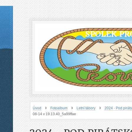
SPOLEK PR
›
›
›
Úvod
Fotoalbum
Letní tábory
2024 - Pod pirát
08-14 v 19.13.40_5a99ffae