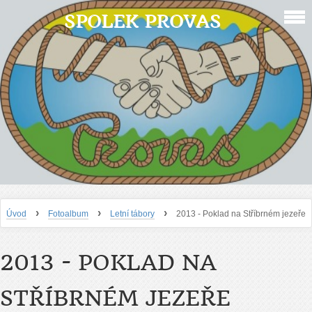
SPOLEK PROVAS
›
›
›
Úvod
Fotoalbum
Letní tábory
2013 - Poklad na Stříbrném jezeře
2013 - POKLAD NA
STŘÍBRNÉM JEZEŘE