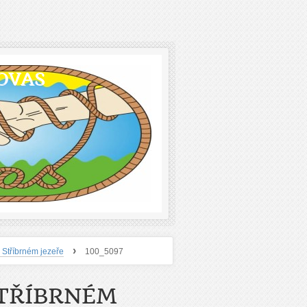
OVAS
›
 Stříbrném jezeře
100_5097
STŘÍBRNÉM