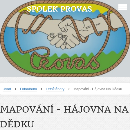
SPOLEK PROVAS
›
›
›
Úvod
Fotoalbum
Letní tábory
Mapování - Hájovna Na Dědku
MAPOVÁNÍ - HÁJOVNA NA
DĚDKU