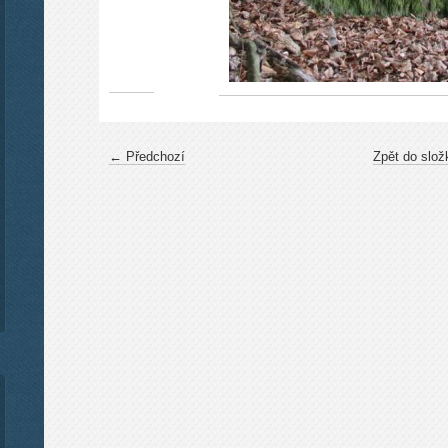
← Předchozí
Zpět do slož