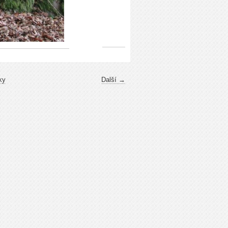
ky
Další →