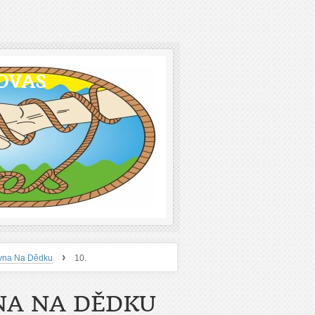
OVAS
›
ovna Na Dědku
10.
NA NA DĚDKU