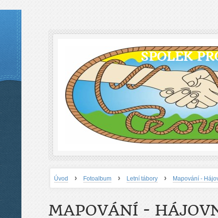
SPOLEK PR
›
›
›
Úvod
Fotoalbum
Letní tábory
Mapování - Háj
MAPOVÁNÍ - HÁJOV